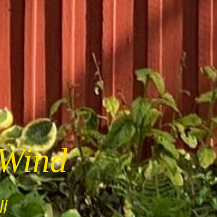
 Wind
l